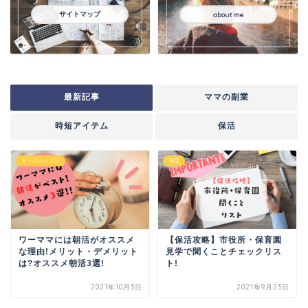
サイトマップ
about me
最新記事
ママの副業
時短アイテム
保活
キッズレッスン
保活
ワーママには朝活がオススメ
【保活攻略】市役所・保育園
な理由!メリット・デメリット
見学で聞くことチェックリス
は?オススメ朝活3選!
ト!
2021年10月3日
2021年9月23日